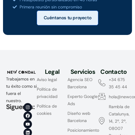
Primera reunión sin compromiso
Cuéntanos tu proyecto
Legal
Servicios
Contacto
Trabajamos en
Aviso legal
Agencia SEO
+34 675
tu éxito como si
Barcelona
35 45 44
Política de
fuera el
privacidad
Experto Google
hola@newco
nuestro.
Ads
Siguenos:
Política de
Rambla de
cookies
Diseño web
Catalunya,
Barcelona
14, 2º, 2ª,
08007
Posicionamiento