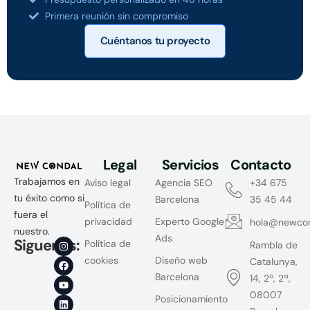
Primera reunión sin compromiso
Cuéntanos tu proyecto
Legal
Servicios
Contacto
Trabajamos en
Aviso legal
Agencia SEO
+34 675
tu éxito como si
Barcelona
35 45 44
Política de
fuera el
privacidad
Experto Google
hola@newco
nuestro.
Ads
Siguenos:
Política de
Rambla de
cookies
Diseño web
Catalunya,
Barcelona
14, 2º, 2ª,
08007
Posicionamiento